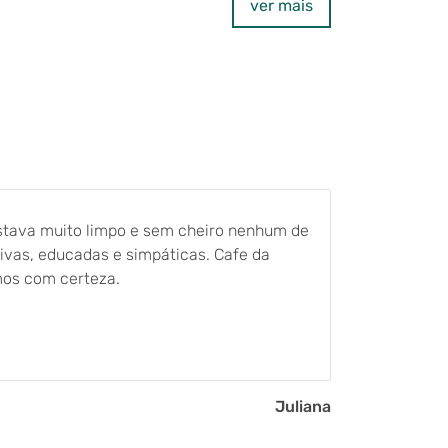
ver mais
Estava muito limpo e sem cheiro nenhum de
Estávamos 
ivas, educadas e simpáticas. Cafe da
escolha per
mos com certeza.
grande co
quente alé
atendiment
atendiment
Todos os n
Juliana