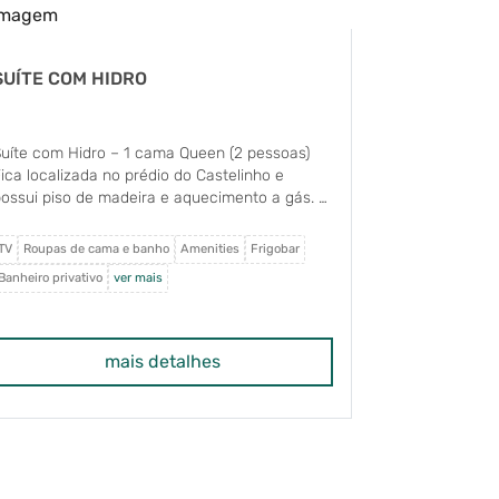
SUÍTE COM HIDRO
SUÍTE CO
uíte com Hidro – 1 cama Queen (2 pessoas)
Suíte com V
ica localizada no prédio do Castelinho e
montar 1 cam
ossui piso de madeira e aquecimento a gás. A
Fica localiza
acomodação é composta por um quarto com
possui piso 
anheiro, hidromassagem, cama Queen size,
acomodação 
TV
Roupas de cama e banho
Amenities
Frigobar
Cama Queen
areira, TV Led 32", mesa e cadeiras, poltronas,
banheiro, cam
Banheiro privativo
ver mais
Frigobar
ver 
rigobar, telefone, secador de cabelo, roupão
poltronas, fr
e banho e amenities.
roupão de ba
espaçosa var
poltronas.
mais detalhes