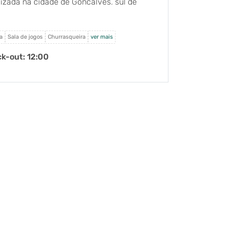
izada na cidade de Gonçalves, sul de
da Verde é ideal para casais, famílias e
cam passeios, ecoturismo, tranquilidade
do e exclusivo.
a
Sala de jogos
Churrasqueira
ver mais
k-out: 12:00