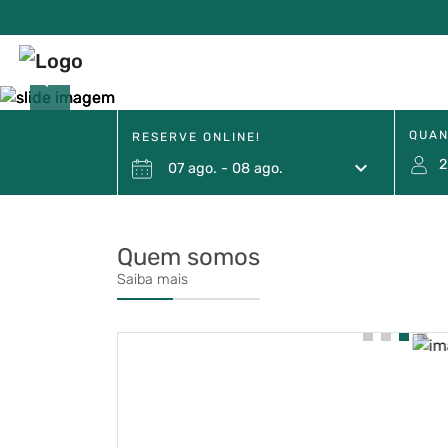
west
QUAN
RESERVE ONLINE!
2
keyboard_arrow_down
07
ago.
-
08
ago.
Quem somos
Saiba mais