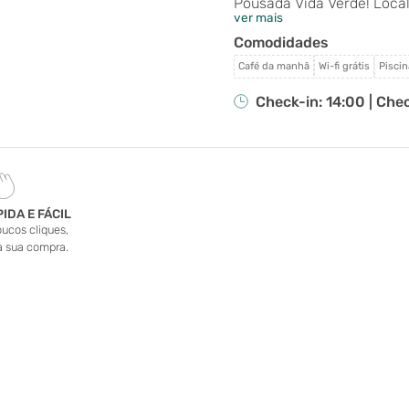
Pousada Vida Verde! Local
ver mais
Minas Gerais, a Pousada Vi
Comodidades
grupos de amigos que bus
e atendimento personaliza
Café da manhã
Wi-fi grátis
Piscin
Check-in: 14:00 |
Chec
IDA E FÁCIL
ucos cliques,
 a sua compra.