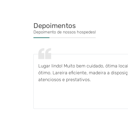
Depoimentos
Depoimento de nossos hospedes!
Quarto
Lugar lindo! Muito bem cuidado, ótima loc
 com
ótimo. Lareira eficiente, madeira a disposi
dações,
atenciosos e prestativos.
da.
Silvana