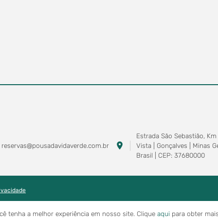
Estrada São Sebastião, Km 
location_on
reservas@pousadavidaverde.com.br
Vista | Gonçalves | Minas Ge
Brasil | CEP: 37680000
rivacidade
ocê tenha a melhor experiência em nosso site.
Clique
aqui
para obter mai