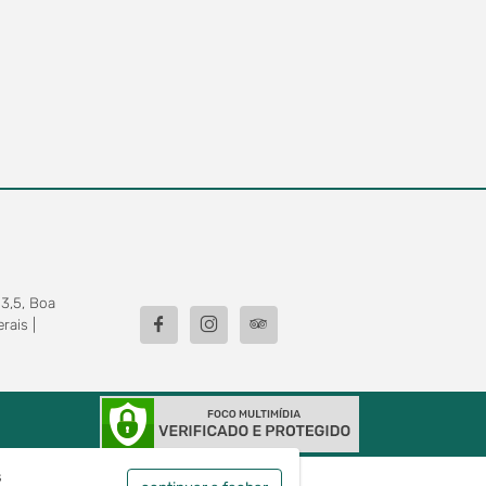
3,5, Boa
rais |
s