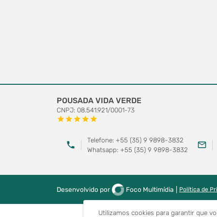
POUSADA VIDA VERDE
CNPJ: 08.541.921/0001-73
star
star
star
star
star
Telefone: +55 (35) 9 9898-3832
phone
mail_outline
Whatsapp: +55 (35) 9 9898-3832
Desenvolvido por
Foco Multimídia
|
Política de P
Utilizamos cookies para garantir que v