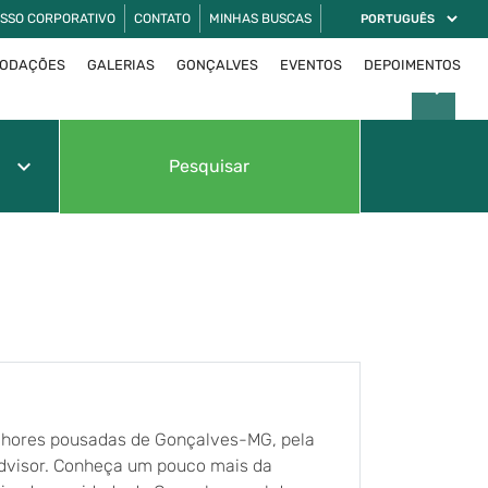
SSO CORPORATIVO
CONTATO
MINHAS BUSCAS
ODAÇÕES
GALERIAS
GONÇALVES
EVENTOS
DEPOIMENTOS
east
keyboard_arrow_down
Pesquisar
lhores pousadas de Gonçalves-MG, pela
Advisor. Conheça um pouco mais da